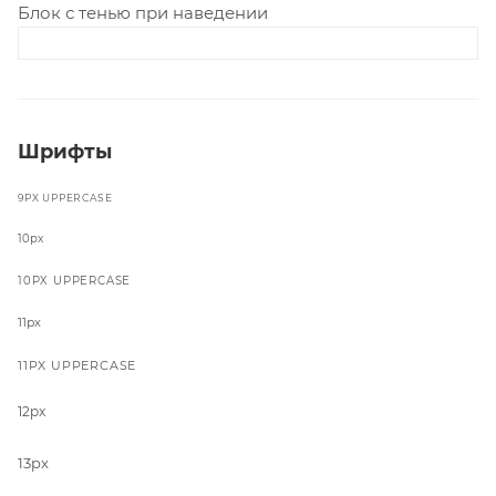
Блок с тенью при наведении
Шрифты
9PX UPPERCASE
10px
10PX UPPERCASE
11px
11PX UPPERCASE
12px
13px