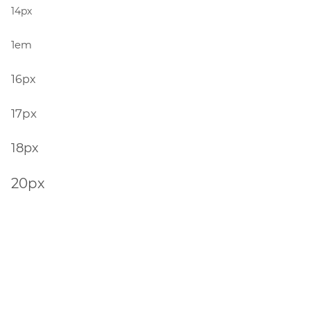
14px
1em
16px
17px
18px
20px