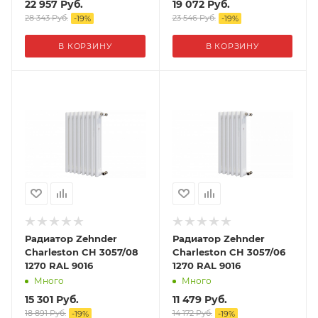
22 957
Руб.
19 072
Руб.
28 343
Руб.
23 546
Руб.
-
19
%
-
19
%
В КОРЗИНУ
В КОРЗИНУ
Радиатор Zehnder
Радиатор Zehnder
Charleston CH 3057/08
Charleston CH 3057/06
1270 RAL 9016
1270 RAL 9016
Много
Много
15 301
Руб.
11 479
Руб.
18 891
Руб.
14 172
Руб.
-
19
%
-
19
%