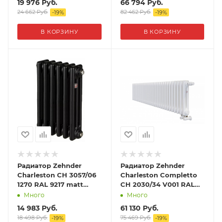
19 976
Руб.
66 794
Руб.
24 662
Руб.
82 462
Руб.
-
19
%
-
19
%
В КОРЗИНУ
В КОРЗИНУ
Радиатор Zehnder
Радиатор Zehnder
Charleston CH 3057/06
Charleston Completto
1270 RAL 9217 matt
CH 2030/34 V001 RAL
Чёрный
9016
Много
Много
14 983
Руб.
61 130
Руб.
18 498
Руб.
75 469
Руб.
-
19
%
-
19
%