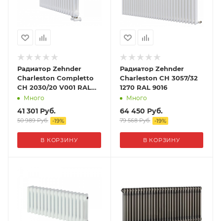
Радиатор Zehnder
Радиатор Zehnder
Charleston Completto
Charleston CH 3057/32
CH 2030/20 V001 RAL
1270 RAL 9016
9016
Много
Много
41 301
Руб.
64 450
Руб.
50 989
Руб.
79 568
Руб.
-
19
%
-
19
%
В КОРЗИНУ
В КОРЗИНУ