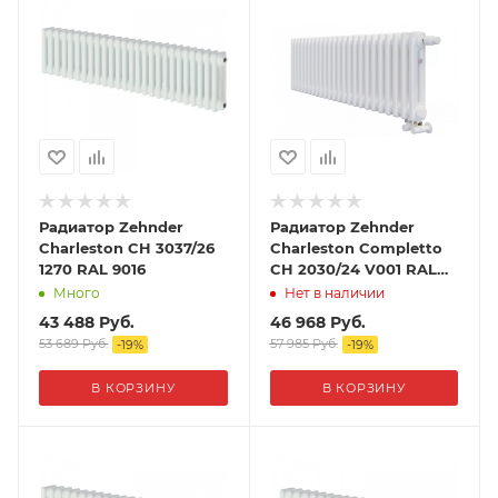
Радиатор Zehnder
Радиатор Zehnder
Charleston CH 3037/26
Charleston Completto
1270 RAL 9016
CH 2030/24 V001 RAL
9016
Много
Нет в наличии
43 488
Руб.
46 968
Руб.
53 689
Руб.
57 985
Руб.
-
19
%
-
19
%
В КОРЗИНУ
В КОРЗИНУ