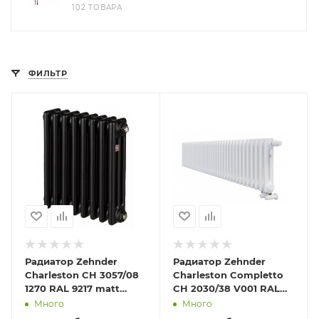
102 ТОВАРА
ФИЛЬТР
Радиатор Zehnder
Радиатор Zehnder
Charleston CH 3057/08
Charleston Completto
1270 RAL 9217 matt
CH 2030/38 V001 RAL
Чёрный
9016
Много
Много