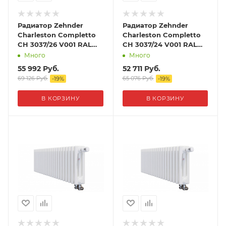
Радиатор Zehnder
Радиатор Zehnder
Charleston Completto
Charleston Completto
CH 3037/26 V001 RAL
CH 3037/24 V001 RAL
9016
9016
Много
Много
55 992
Руб.
52 711
Руб.
69 126
Руб.
65 076
Руб.
-
19
%
-
19
%
В КОРЗИНУ
В КОРЗИНУ