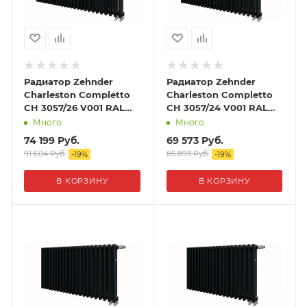
Радиатор Zehnder
Радиатор Zehnder
Charleston Completto
Charleston Completto
CH 3057/26 V001 RAL
CH 3057/24 V001 RAL
9217 matt Чёрный
9217 matt Чёрный
Много
Много
74 199
Руб.
69 573
Руб.
91 604
Руб.
85 893
Руб.
-
19
%
-
19
%
В КОРЗИНУ
В КОРЗИНУ