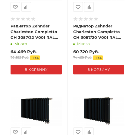
Радиатор Zehnder
Радиатор Zehnder
Charleston Completto
Charleston Completto
CH 3057/22 V001 RAL
CH 3057/20 V001 RAL
9217 matt цвет Черный
9217 matt цвет Черный
Много
Много
64 469
Руб.
60 320
Руб.
79 592
Руб.
74 469
Руб.
-
19
%
-
19
%
В КОРЗИНУ
В КОРЗИНУ