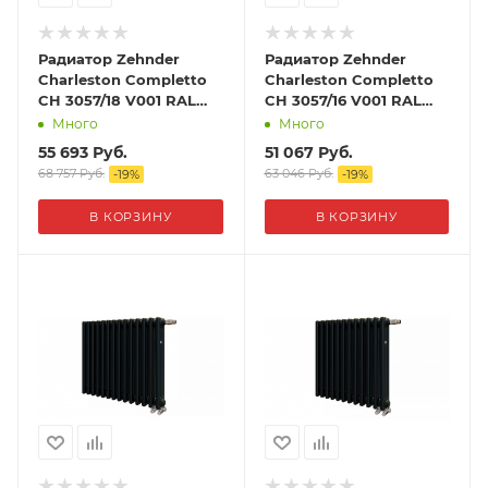
Радиатор Zehnder
Радиатор Zehnder
Charleston Completto
Charleston Completto
CH 3057/18 V001 RAL
CH 3057/16 V001 RAL
9217 matt цвет Черный
9217 matt цвет Черный
Много
Много
55 693
Руб.
51 067
Руб.
68 757
Руб.
63 046
Руб.
-
19
%
-
19
%
В КОРЗИНУ
В КОРЗИНУ