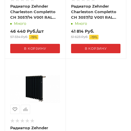
Радиатор Zehnder
Радиатор Zehnder
Charleston Completto
Charleston Completto
CH 3057/14 V001 RAL
CH 3057/12 V001 RAL
9217 matt цвет Черный
9217 matt цвет Черный
Много
Много
46 440
Руб.
/шт
41 814
Руб.
57 334
Руб.
51 623
Руб.
-
19
%
-
19
%
В КОРЗИНУ
В КОРЗИНУ
Радиатор Zehnder