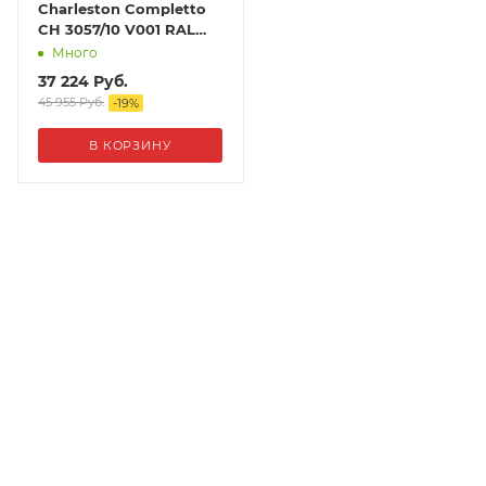
Charleston Completto
CH 3057/10 V001 RAL
9217 matt цвет Черный
Много
37 224
Руб.
45 955
Руб.
-
19
%
В КОРЗИНУ