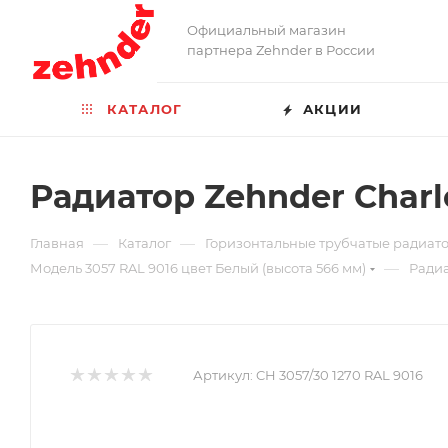
Официальный магазин
партнера Zehnder в России
КАТАЛОГ
АКЦИИ
Радиатор Zehnder Charl
—
—
Главная
Каталог
Горизонтальные трубчатые радиато
—
Модель 3057 RAL 9016 цвет Белый (высота 566 мм)
Радиа
Артикул:
CH 3057/30 1270 RAL 9016