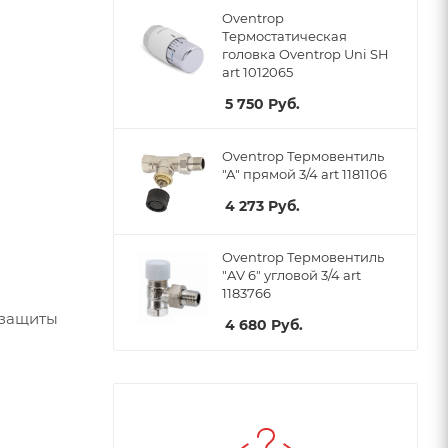
Oventrop
Термостатическая
головка Oventrop Uni SH
art 1012065
5 750
Руб.
Oventrop Термовентиль
"А" прямой 3/4 art 1181106
4 273
Руб.
Oventrop Термовентиль
"AV 6" угловой 3/4 art
1183766
 защиты
4 680
Руб.