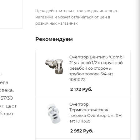
Цена действительна только для интернет-
магазина и может отличаться от цен в
розничных магазинах
Рекомендуем
Oventrop Вентиль "Combi
2" угловой 1/2 с наружной
резьбой со стороны
трубопровода 3/4 art
т
1091072
рева
2 172
Руб.
овека.
57/30
Oventrop
г, цвет
Термостатическая
обавит
головка Oventrop Uni XH
art 1011365
2 952
Руб.