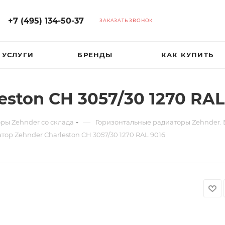
+7 (495) 134-50-37
ЗАКАЗАТЬ ЗВОНОК
УСЛУГИ
БРЕНДЫ
КАК КУПИТЬ
eston CH 3057/30 1270 RAL
—
ры Zehnder со склада
Горизонтальные радиаторы Zehnder.
тор Zehnder Charleston CH 3057/30 1270 RAL 9016