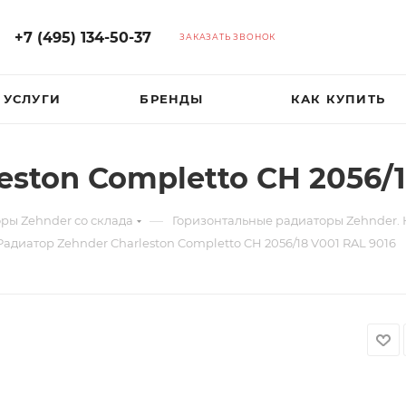
+7 (495) 134-50-37
ЗАКАЗАТЬ ЗВОНОК
УСЛУГИ
БРЕНДЫ
КАК КУПИТЬ
eston Completto CH 2056/1
—
ры Zehnder со склада
Горизонтальные радиаторы Zehnder
Радиатор Zehnder Charleston Completto CH 2056/18 V001 RAL 9016