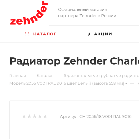
Официальный магазин
партнера Zehnder в России
КАТАЛОГ
АКЦИИ
Радиатор Zehnder Charl
—
—
Главная
Каталог
Горизонтальные трубчатые радиато
—
Модель 2056 V001 RAL 9016 цвет Белый (высота 558 мм)
Артикул:
CH 2056/18 V001 RAL 9016