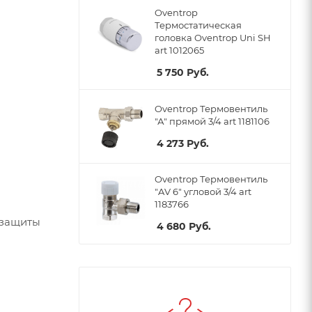
Oventrop
Термостатическая
головка Oventrop Uni SH
art 1012065
5 750
Руб.
Oventrop Термовентиль
"А" прямой 3/4 art 1181106
4 273
Руб.
Oventrop Термовентиль
"AV 6" угловой 3/4 art
1183766
 защиты
4 680
Руб.