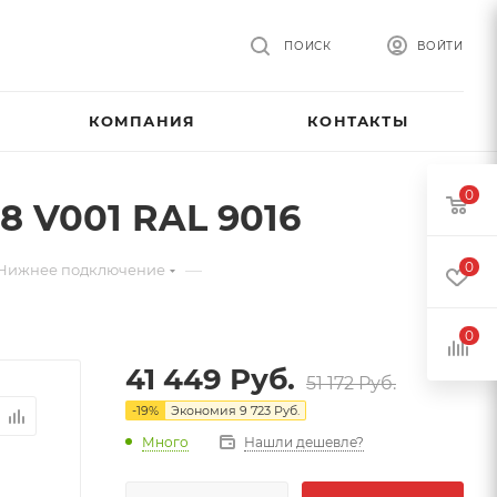
ПОИСК
ВОЙТИ
КОМПАНИЯ
КОНТАКТЫ
0
8 V001 RAL 9016
0
—
. Нижнее подключение
0
41 449
Руб.
51 172
Руб.
-
19
%
Экономия
9 723
Руб.
Много
Нашли дешевле?