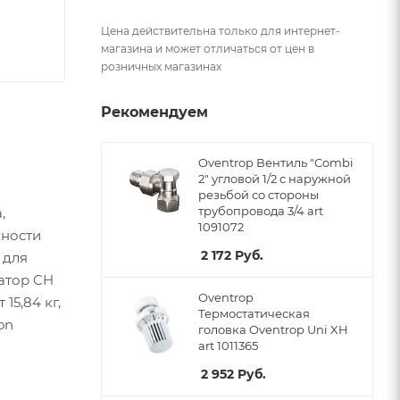
Цена действительна только для интернет-
магазина и может отличаться от цен в
розничных магазинах
Рекомендуем
Oventrop Вентиль "Combi
2" угловой 1/2 с наружной
резьбой со стороны
трубопровода 3/4 art
,
1091072
хности
2 172
Руб.
 для
иатор CH
Oventrop
15,84 кг,
Термостатическая
on
головка Oventrop Uni XH
art 1011365
2 952
Руб.